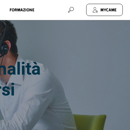
Formazione
MyCAME
nalità
rsi