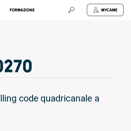
Formazione
MyCAME
0270
lling code quadricanale a