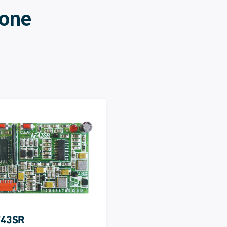
ione
F43SR