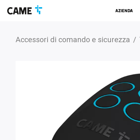
Salta
Salta
Salta
alla
al
al
Azienda
barra
contenuto
footer
di
navigazione
Accessori di comando e sicurezza
/