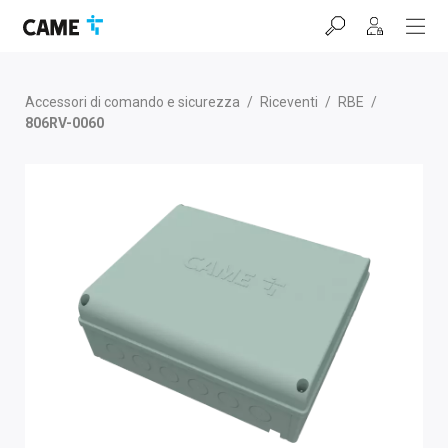
Salta
Salta
Salta
alla
al
al
barra
contenuto
footer
di
navigazione
Accessori di comando e sicurezza
/
Riceventi
/
RBE
/
806RV-0060