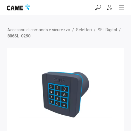
Salta
Salta
Salta
alla
al
al
barra
contenuto
footer
di
navigazione
Accessori di comando e sicurezza
/
Selettori
/
SEL Digital
/
806SL-0290