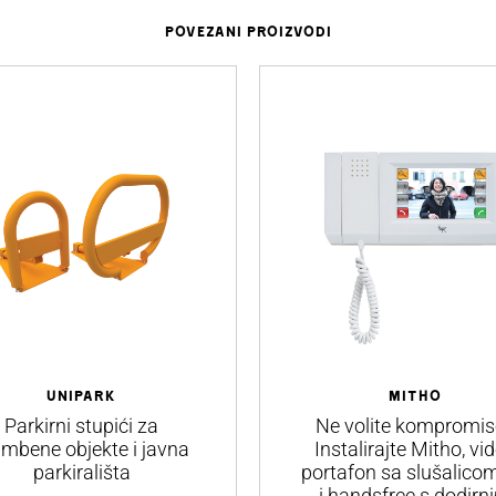
POVEZANI PROIZVODI
UNIPARK
MITHO
Parkirni stupići za
Ne volite kompromis
ambene objekte i javna
Instalirajte Mitho, vi
parkirališta
portafon sa slušalicom,
i handsfree s dodirn