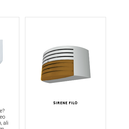
SIRENE FILO
e?
deo
fr
 ali
im