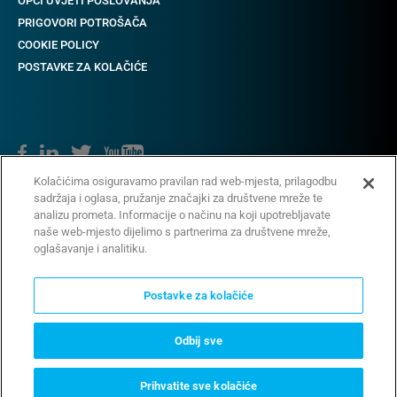
OPĆI UVJETI POSLOVANJA
PRIGOVORI POTROŠAČA
COOKIE POLICY
POSTAVKE ZA KOLAČIĆE
Kolačićima osiguravamo pravilan rad web-mjesta, prilagodbu
sadržaja i oglasa, pružanje značajki za društvene mreže te
Copyright © 2018-2022 CAME. Sva prava pridržana.
analizu prometa. Informacije o načinu na koji upotrebljavate
naše web-mjesto dijelimo s partnerima za društvene mreže,
oglašavanje i analitiku.
Postavke za kolačiće
Odbij sve
Vaše opcije privatnosti
Prihvatite sve kolačiće
SAZNAJ VIŠE