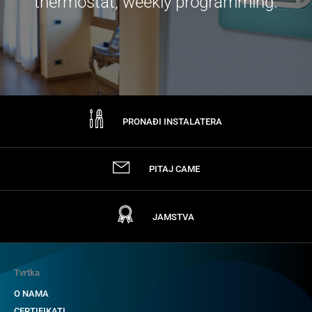
thermostat, weekly programming.
PRONAĐI INSTALATERA
PITAJ CAME
JAMSTVA
Tvrtka
O NAMA
CERTIFIKATI