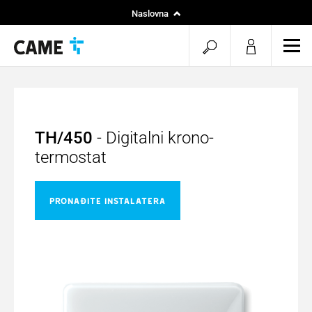
Naslovna
Instalateri
menu.search.op
men
Projekti
TH/450
- Digitalni krono-
termostat
PRONAĐITE INSTALATERA