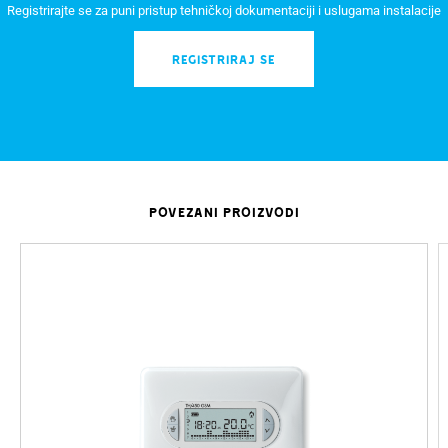
Registrirajte se za puni pristup tehničkoj dokumentaciji i uslugama instalacije
REGISTRIRAJ SE
POVEZANI PROIZVODI