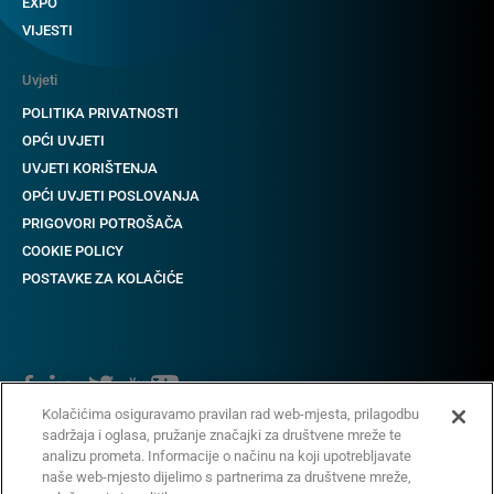
EXPO
VIJESTI
Uvjeti
POLITIKA PRIVATNOSTI
OPĆI UVJETI
UVJETI KORIŠTENJA
OPĆI UVJETI POSLOVANJA
PRIGOVORI POTROŠAČA
COOKIE POLICY
POSTAVKE ZA KOLAČIĆE
Kolačićima osiguravamo pravilan rad web-mjesta, prilagodbu
sadržaja i oglasa, pružanje značajki za društvene mreže te
Copyright © 2018-2022 CAME. Sva prava pridržana.
analizu prometa. Informacije o načinu na koji upotrebljavate
naše web-mjesto dijelimo s partnerima za društvene mreže,