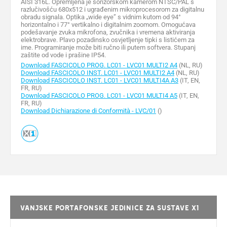
AISI 316L. Opremljena je sonzorskom kamerom NTSC/PAL s
razlučivošću 680x512 i ugrađenim mikroprocesorom za digitalnu
obradu signala. Optika „wide eye” s vidnim kutom od 94°
horizontalno i 77° vertikalno i digitalnim zoomom. Omogućava
podešavanje zvuka mikrofona, zvučnika i vremena aktiviranja
elektrobrave. Plavo pozadinsko osvjetljenje tipki s listićem za
ime. Programiranje može biti ručno ili putem softvera. Stupanj
zaštite od vode i prašine IP54.
Download FASCICOLO PROG. LC01 - LVC01 MULTI2 A4
(NL, RU)
Download FASCICOLO INST. LC01 - LVC01 MULTI2 A4
(NL, RU)
Download FASCICOLO INST. LC01 - LVC01 MULTI4A A3
(IT, EN,
FR, RU)
Download FASCICOLO PROG. LC01 - LVC01 MULTI4 A5
(IT, EN,
FR, RU)
Download Dichiarazione di Conformità - LVC/01
()
Vanjske portafonske jedinice za sustave X1