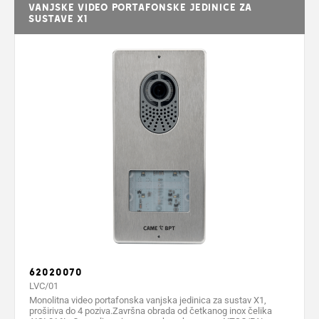
Vanjske video portafonske jedinice za
Napajanje (V)
16 ÷ 18 DC
16 ÷ 18 DC
sustave X1
Apsorpcija u standby
100
75
načinu (mA)
Apsorpcija max. (mA)
250
120
Radna temperatura (°C)
-25 ÷ +50
-25 ÷ +50
Stupanj zaštite (IP)
54
54
Video standard
PAL/NTSC
-
Četkani inox
Četkani inox
Boja
čelik
čelik
62020070
LVC/01
Monolitna video portafonska vanjska jedinica za sustav X1,
proširiva do 4 poziva.Završna obrada od četkanog inox čelika