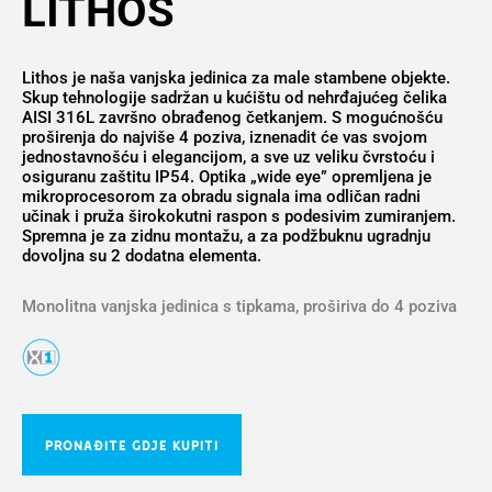
LITHOS
Lithos je naša vanjska jedinica za male stambene objekte.
Skup tehnologije sadržan u kućištu od nehrđajućeg čelika
AISI 316L završno obrađenog četkanjem. S mogućnošću
proširenja do najviše 4 poziva, iznenadit će vas svojom
jednostavnošću i elegancijom, a sve uz veliku čvrstoću i
osiguranu zaštitu IP54. Optika „wide eye” opremljena je
mikroprocesorom za obradu signala ima odličan radni
učinak i pruža širokokutni raspon s podesivim zumiranjem.
Spremna je za zidnu montažu, a za podžbuknu ugradnju
dovoljna su 2 dodatna elementa.
Monolitna vanjska jedinica s tipkama, proširiva do 4 poziva
PRONAĐITE GDJE KUPITI