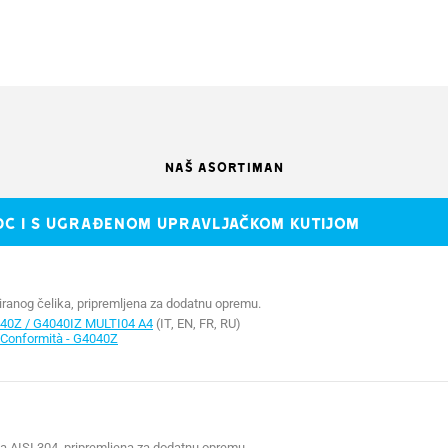
G4040IZ
G4040E
G4040IE
54
54
54
NAŠ ASORTIMAN
230 AC
230 AC
230 AC
DC i s ugrađenom upravljačkom kutijom
24 DC
24 DC
24 DC
max. 15
max. 15
max. 15
ranog čelika, pripremljena za dodatnu opremu.
0Z / G4040IZ MULTI04 A4
(IT, EN, FR, RU)
300
300
300
 Conformità - G4040Z
2 ÷ 6*
2 ÷ 6*
2 ÷ 6*
INTENZIVAN
INTENZIVAN
INTENZIV
a AISI 304, pripremljena za dodatnu opremu.