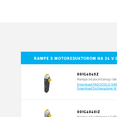
MODELI
G4040Z
Stupanj zaštite (IP)
54
Napajanje (V - 50/60 Hz)
230 AC
Rampe s motoreduktorom na 24 V 
Napajanje motora (V)
24 DC
Apsorpcija (A)
max. 15
001G4040Z
Rampa od pocinčanog i laki
Download FASCICOLO G404
Snaga (W)
300
Download Dichiarazione di
Vrijeme otvaranja na 90°
2 ÷ 6*
(s)
001G4040IZ
INTENZIVAN
Rampa od satiniranog čelik