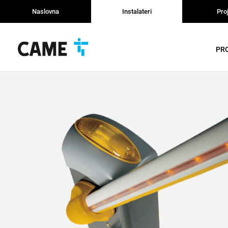
Naslovna
Instalateri
Proj
PRO