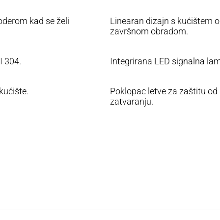
oderom kad se želi
Linearan dizajn s kućištem 
završnom obradom.
I 304.
Integrirana LED signalna la
kućište.
Poklopac letve za zaštitu od 
zatvaranju.