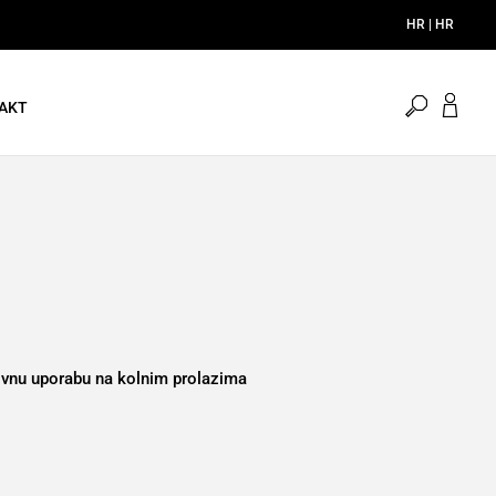
HR | HR
menu.sea
AKT
zivnu uporabu na kolnim prolazima