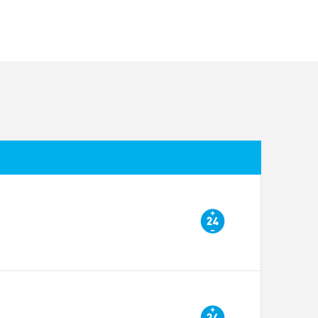
G4140IZ
G4140Z
54
54
120 AC
120 AC
24 DC
24 DC
max. 15
max. 15
300
300
2 ÷ 6*
2 ÷ 6*
AN
INTENZIVAN
INTENZIVAN