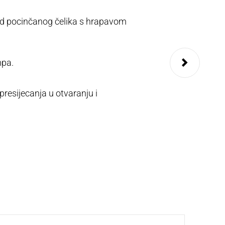
od pocinčanog čelika s hrapavom
Dodatna oprema za
za primjenu kod p
mpa.
Sviluppato con te
remoto mediante 
presijecanja u otvaranju i