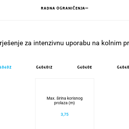
RADNA OGRANIČENJA
 rješenje za intenzivnu uporabu na kolnim p
4040Z
G4040IZ
G4040E
G4040
Max. širina korisnog
prolaza (m)
3,75