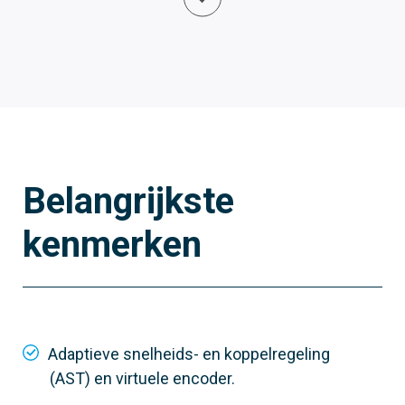
Belangrijkste
kenmerken
801QA-0060
ZLX24SA
De meest complete en hoog presterende
uitvoering, met grafisch display en
Adaptieve snelheids- en koppelregeling
beschermende afdekking.
(AST) en virtuele encoder.
Aantal gebruikers