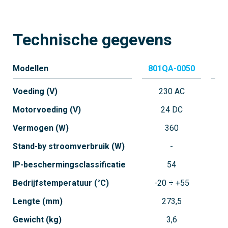
Technische gegevens
Modellen
801QA-0050
80
Voeding (V)
230 AC
Motorvoeding (V)
24 DC
Vermogen (W)
360
Stand-by stroomverbruik (W)
IP-beschermingsclassificatie
54
Bedrijfstemperatuur (°C)
-20 ÷ +55
-
Lengte (mm)
273,5
Gewicht (kg)
3,6