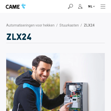
Ga
Ga
Ga
NL
naar
naar
naar
navigatiebalk
inhoud
voettekst
Automatiseringen voor hekken
/
Stuurkasten
/
ZLX24
ZLX24