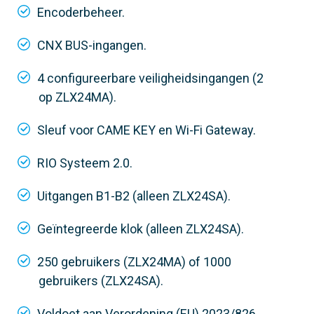
Encoderbeheer.
Maximaal 1000
Display
CNX BUS-ingangen.
Grafiek
4 configureerbare veiligheidsingangen (2
op ZLX24MA).
Sleuf voor CAME KEY en Wi-Fi Gateway.
RIO Systeem 2.0.
Uitgangen B1-B2 (alleen ZLX24SA).
Geïntegreerde klok (alleen ZLX24SA).
250 gebruikers (ZLX24MA) of 1000
gebruikers (ZLX24SA).
Voldoet aan Verordening (EU) 2023/826.