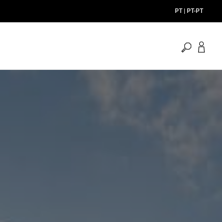
PT | PT-PT
pesquisa
aberta