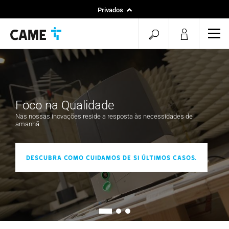
Privados
Instaladores
pesquisa
men
Projetos
aberta
Foco na Qualidade
Nas nossas inovações reside a resposta às necessidades de
amanhã
Descubra como cuidamos de si Últimos casos.