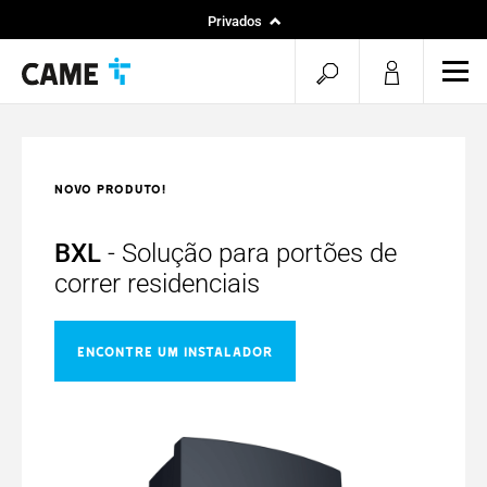
Privados
Instaladores
pesquisa
men
Projetos
aberta
NOVO PRODUTO!
BXL
- Solução para portões de
correr residenciais
ENCONTRE UM INSTALADOR