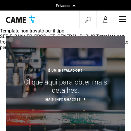
Privados
Instaladores
pesquisa
men
Projetos
aberta
Template non trovato per il tipo
SERIE_BANNER_PRODUCT_GENERAL_PUBLIC Template non
trovato per il tipo SERIE_MAIN_FEATURE Template non trovato
per il tipo SERIE_SLIDER_PRODUCT_CARDS
É um instalador?
Clique aqui para obter mais
detalhes.
MAIS INFORMAÇÕES