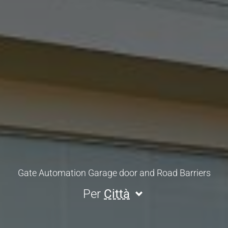
Gate Automation Garage door and Road Barriers
Per
Città