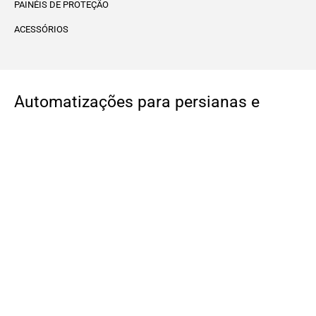
PAINÉIS DE PROTEÇÃO
ACESSÓRIOS
Automatizações para persianas e
toldos solares. para
Qualquer contexto
H4
MONDRIAN M9