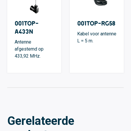
001TOP-
001TOP-RG58
A433N
Kabel voor antenne
L = 5 m.
Antenne
afgestemd op
433,92 MHz.
Gerelateerde