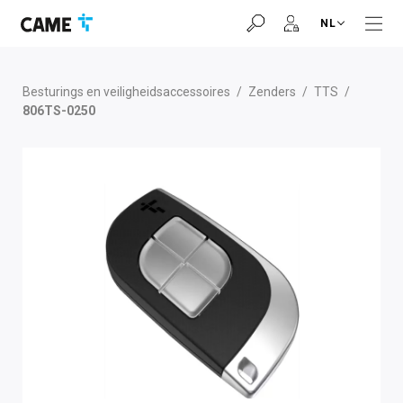
Ga
Ga
Ga
NL
naar
naar
naar
navigatiebalk
inhoud
voettekst
Besturings en veiligheidsaccessoires
/
Zenders
/
TTS
/
806TS-0250