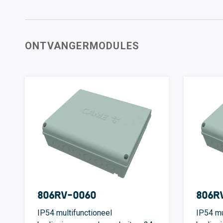
ONTVANGERMODULES
806RV-0060
806R
IP54 multifunctioneel
IP54 mu