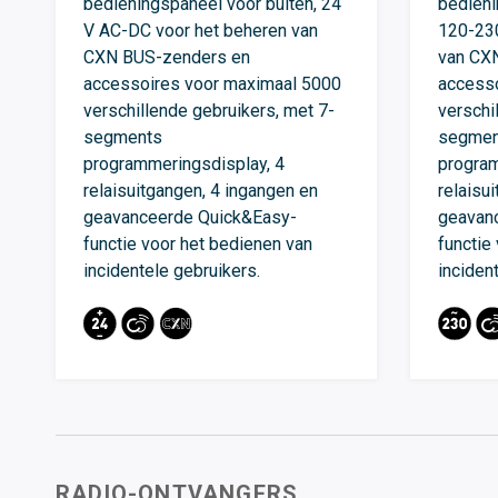
bedieningspaneel voor buiten, 24
bedieni
V AC-DC voor het beheren van
120-230
CXN BUS-zenders en
van CX
accessoires voor maximaal 5000
accesso
verschillende gebruikers, met 7-
verschi
segments
segmen
programmeringsdisplay, 4
program
relaisuitgangen, 4 ingangen en
relaisu
geavanceerde Quick&Easy-
geavan
functie voor het bedienen van
functie
incidentele gebruikers.
inciden
RADIO-ONTVANGERS