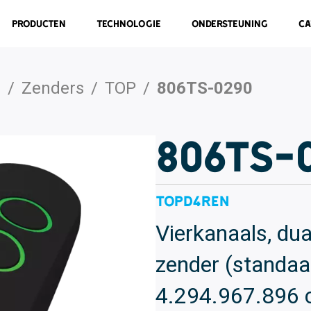
Producten
Technologie
Ondersteuning
Ca
s
/
Zenders
/
TOP
/
806TS-0290
806TS-
TOPD4REN
Vierkanaals, dua
zender (standa
4.294.967.896 