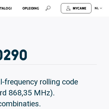
talogi
Opleiding
MyCAME
NL
0290
l-frequency rolling code
ard 868,35 MHz).
combinaties.