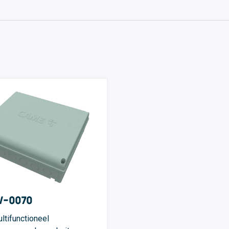
V-0070
ltifunctioneel