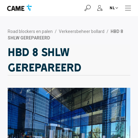
Ga
Ga
Ga
NL
naar
naar
naar
navigatiebalk
inhoud
voettekst
Road blockers en palen
/
Verkeersbeheer bollard
/
HBD 8
SHLW GEREPAREERD
HBD 8 SHLW
GEREPAREERD