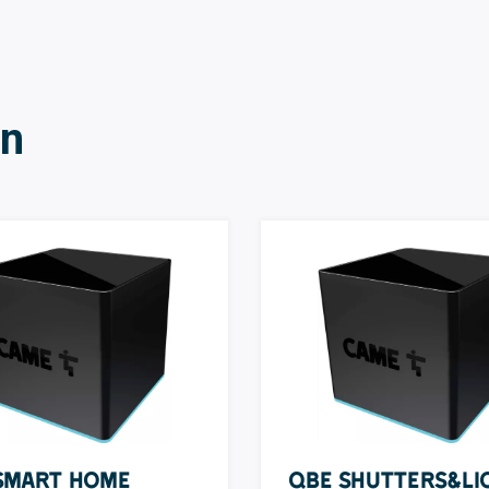
en
Smart Home
QBE Shutters&Li