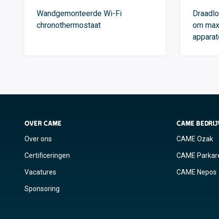
Wandgemonteerde Wi-Fi
Draadl
chronothermostaat
om max
apparat
OVER CAME
CAME BEDRI
Over ons
CAME Ozak
Certificeringen
CAME Parkar
Vacatures
CAME Nepos
Sponsoring