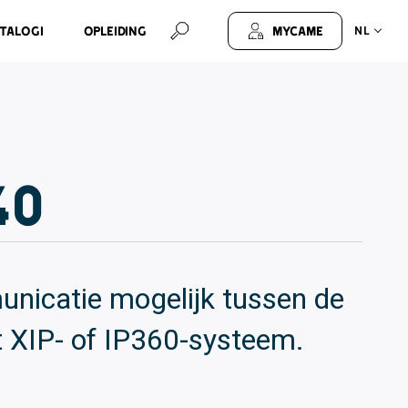
talogi
Opleiding
MyCAME
NL
40
nicatie mogelijk tussen de
t XIP- of IP360-systeem.