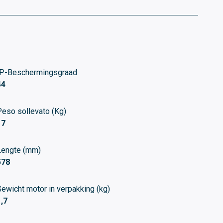
IP-Beschermingsgraad
44
Peso sollevato (Kg)
17
Lengte (mm)
578
Gewicht motor in verpakking (kg)
1,7