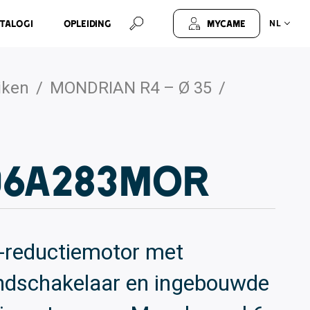
talogi
Opleiding
MyCAME
NL
iken
/
MONDRIAN R4 – Ø 35
/
06A283MOR
-reductiemotor met
ndschakelaar en ingebouwde