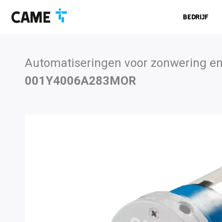
Ga
Ga
Ga
naar
naar
naar
Bedrijf
navigatiebalk
inhoud
voettekst
Automatiseringen voor zonwering en 
001Y4006A283MOR