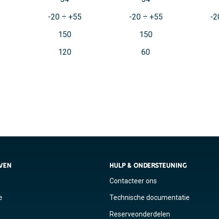
5
-20 ÷ +55
-20 ÷ +55
-2
150
150
120
60
JVEN
HULP & ONDERSTEUNING
Contacteer ons
e
Technische documentatie
Reserveonderdelen