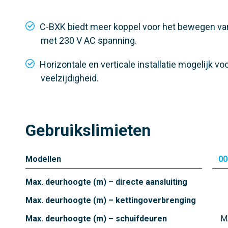
Max. vleugelhoogte
Max. vl
8,5 meter
11 m
C-BXK biedt meer koppel voor het bewegen va
Kracht
Kracht
met 230 V AC spanning.
25
80 N
Horizontale en verticale installatie mogelijk v
veelzijdigheid.
Gebruikslimieten
Modellen
00
Max. deurhoogte (m) – directe aansluiting
Max. deurhoogte (m) – kettingoverbrenging
Max. deurhoogte (m) – schuifdeuren
M