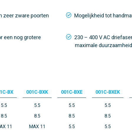
eugelhoogte
Max. vleugelhoogte
8,5 meter
n zeer zware poorten
Mogelijkheid tot handmat
Kracht
80 N
oor een nog grotere
230 – 400 V AC driefasen
maximale duurzaamheid 
1C-BX
001C-BXK
001C-BXE
001C-BXEK
5.5
5.5
5.5
5.5
8.5
8.5
8.5
8.5
AX 11
MAX 11
5.5
5.5