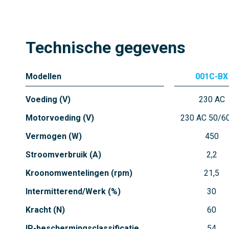
Technische gegevens
Modellen
001C-BX
Voeding (V)
230 AC
Motorvoeding (V)
230 AC 50/6
Vermogen (W)
450
Stroomverbruik (A)
2,2
Kroonomwentelingen (rpm)
21,5
Intermitterend/Werk (%)
30
Kracht (N)
60
IP-beschermingsclassificatie
54