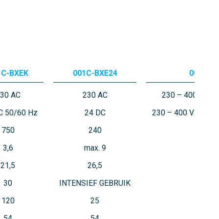
1C-BXEK
001C-BXE24
001C-B
30 AC
230 AC
230 – 400 V AC
C 50/60 Hz
24 DC
230 – 400 V AC DR
750
240
750
3,6
max. 9
2,5
21,5
26,5
21,5
30
INTENSIEF GEBRUIK
50
120
25
80
54
54
54