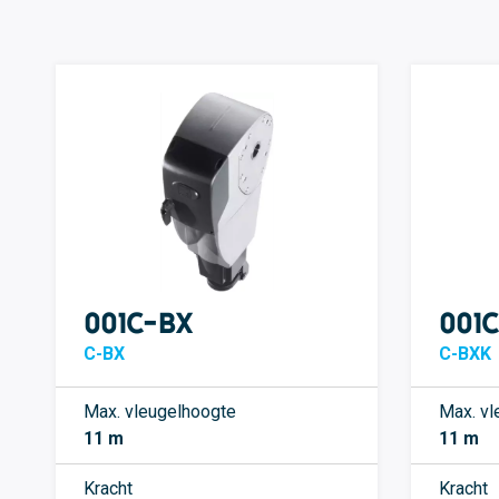
001C-BX
001
C-BX
C-BXK
Max. vleugelhoogte
Max. vl
11 m
11 m
Kracht
Kracht