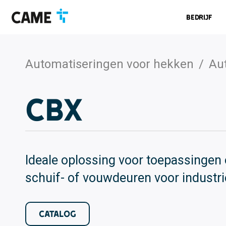
Ga
Ga
Ga
naar
naar
naar
Bedrijf
navigatiebalk
inhoud
voettekst
Automatiseringen voor hekken
/
Aut
CBX
Ideale oplossing voor toepassingen 
schuif- of vouwdeuren voor industri
CATALOG