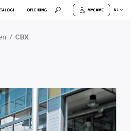
talogi
Opleiding
MyCAME
NL
gen
/
CBX