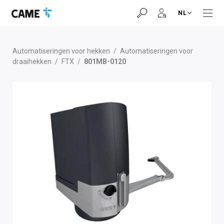
Ga
Ga
Ga
NL
naar
naar
naar
navigatiebalk
inhoud
voettekst
Automatiseringen voor hekken
/
Automatiseringen voor
draaihekken
/
FTX
/
801MB-0120