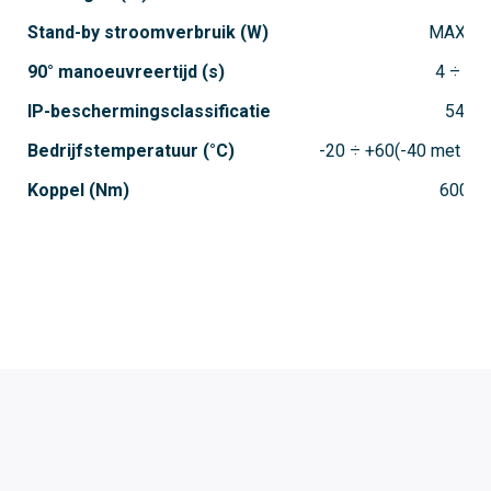
Stand-by stroomverbruik (W)
MAX 7
90° manoeuvreertijd (s)
4 ÷ 8
IP-beschermingsclassificatie
54
Bedrijfstemperatuur (°C)
-20 ÷ +60(-40 met ar
Koppel (Nm)
600
OVER CAME
CAME BEDRIJVEN