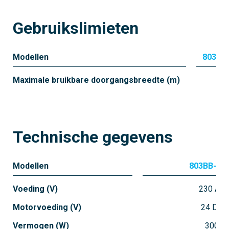
Gebruikslimieten
Modellen
803BB
Maximale bruikbare doorgangsbreedte (m)
7,
Technische gegevens
Modellen
803BB-01
Voeding (V)
230 AC
Motorvoeding (V)
24 DC
Vermogen (W)
300