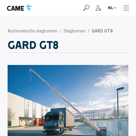
Ga
Ga
Ga
NL
naar
naar
naar
navigatiebalk
inhoud
voettekst
Automatische slagbomen
/
Slagbomen
/
GARD GT8
GARD GT8