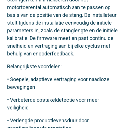
803BB-0270
motortoerental automatisch aan te passen op
GGT80AX6
basis van de positie van de stang. De installateur
stelt tijdens de installatie eenvoudig de initiële
Materiaal
parameters in, zoals de stanglengte en de initiële
Satijnglans AISI 316 staal
kalibratie. De firmware meet en past continu de
snelheid en vertraging aan bij elke cyclus met
behulp van encoderfeedback.
Belangrijkste voordelen:
• Soepele, adaptieve vertraging voor naadloze
bewegingen
• Verbeterde obstakeldetectie voor meer
veiligheid
• Verlengde productlevensduur door