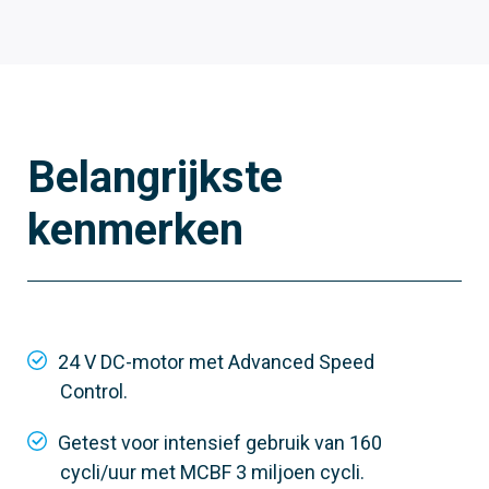
Belangrijkste
kenmerken
803BB-0290
GGT80ACS
Materiaal
24 V DC-motor met Advanced Speed
Op maat gemaakt RAL gegalvaniseerd staal
Control.
Getest voor intensief gebruik van 160
cycli/uur met MCBF 3 miljoen cycli.