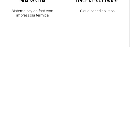
PKM SYSTEM
Lince 6.0 Software
Sistema pay-on-foot com
Cloud-based solution
impressora térmica
Optima
Accessories
Parking System
Sistema de orientação de
veículos
Gama de acessórios,
incluindo dissuasores,
cancelas e sinais.