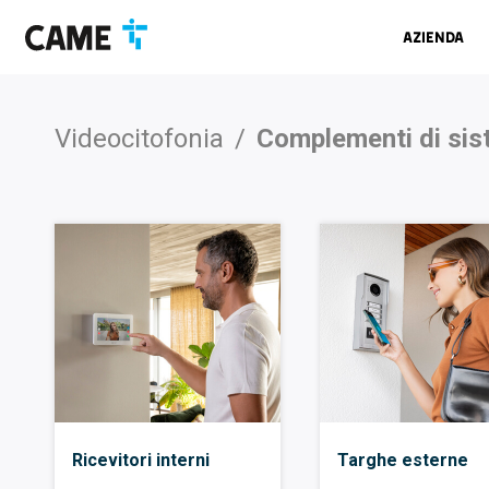
Salta
Salta
Salta
alla
al
al
Azienda
barra
contenuto
footer
di
navigazione
Videocitofonia
/
Complementi di si
Ricevitori interni
Targhe esterne