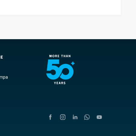
NE
ampa