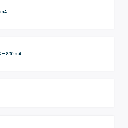
 mA.
DC – 800 mA.