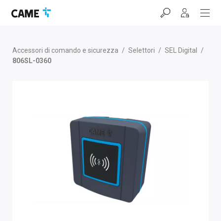
Salta
Salta
Salta
alla
al
al
barra
contenuto
footer
di
navigazione
Accessori di comando e sicurezza
/
Selettori
/
SEL Digital
/
806SL-0360