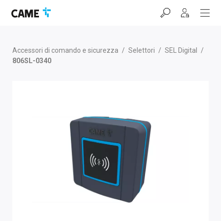
Salta
Salta
Salta
alla
al
al
barra
contenuto
footer
di
navigazione
Accessori di comando e sicurezza
/
Selettori
/
SEL Digital
/
806SL-0340