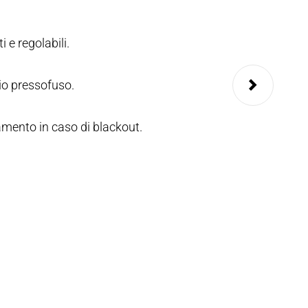
 e regolabili.
Vite senza fine se
io pressofuso.
mento in caso di blackout.