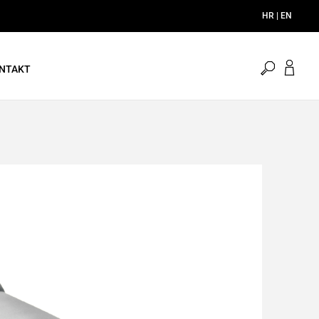
HR | EN
open
NTAKT
search