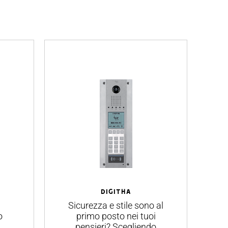
DIGITHA
Sicurezza e stile sono al
Te
o
primo posto nei tuoi
pensieri? Scegliendo