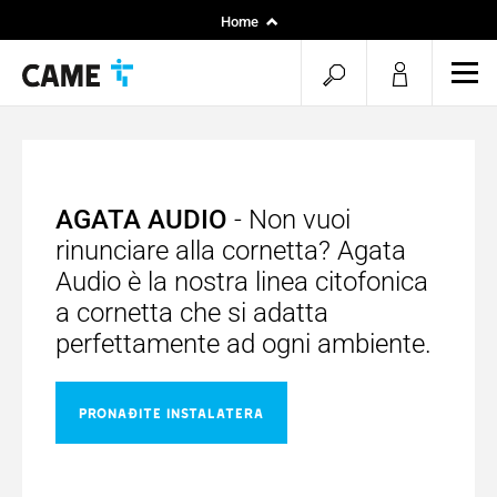
Home
Installers
open
ope
Specifiers
mob
search
men
AGATA AUDIO
- Non vuoi
rinunciare alla cornetta? Agata
Audio è la nostra linea citofonica
a cornetta che si adatta
perfettamente ad ogni ambiente.
PRONAĐITE INSTALATERA