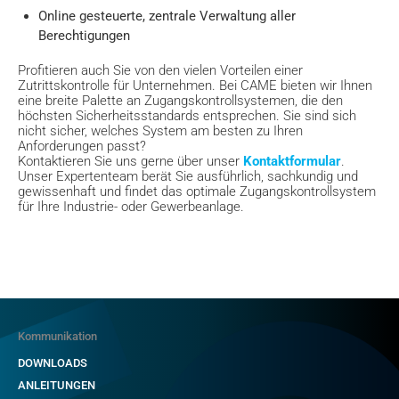
Online gesteuerte, zentrale Verwaltung aller
Berechtigungen
Profitieren auch Sie von den vielen Vorteilen einer
Zutrittskontrolle für Unternehmen. Bei CAME bieten wir Ihnen
eine breite Palette an Zugangskontrollsystemen, die den
höchsten Sicherheitsstandards entsprechen. Sie sind sich
nicht sicher, welches System am besten zu Ihren
Anforderungen passt?
Kontaktieren Sie uns gerne über unser
Kontaktformular
.
Unser Expertenteam berät Sie ausführlich, sachkundig und
gewissenhaft und findet das optimale Zugangskontrollsystem
für Ihre Industrie- oder Gewerbeanlage.
Kommunikation
DOWNLOADS
ANLEITUNGEN