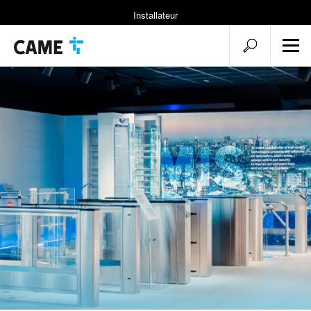
Installateur
Objekte und Lösungen
Suche
Mobile
Menü
öffnen
öffnen