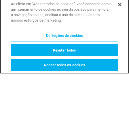
meet any of your requests.
Ao clicar em “Aceitar todos os cookies”, você concorda com o
armazenamento de cookies no seu dispositivo para melhorar
a navegação no site, analisar o uso do site e ajudar em
nossos esforços de marketing.
Definições de cookies
Rejeitar todos
O City 6 EVO Totem é um mobiliário urbano no
qual estão integrados todos os elementos
operacionais
Aceitar todos os cookies
CITY 6
DESCUBRA MAIS