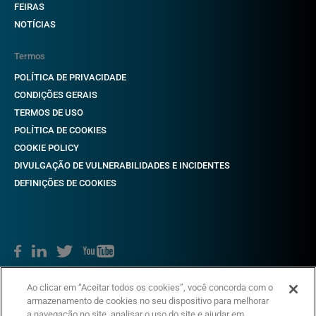
FEIRAS
NOTÍCIAS
Termos
POLÍTICA DE PRIVACIDADE
CONDIÇÕES GERAIS
TERMOS DE USO
POLÍTICA DE COOKIES
COOKIE POLICY
DIVULGAÇÃO DE VULNERABILIDADES E INCIDENTES
DEFINIÇÕES DE COOKIES
Direitos autorais © 2018-2022 CAME. Todos os direitos reservados.
Ao clicar em “Aceitar todos os cookies”, você concorda com o
VAT não. 03481280265
armazenamento de cookies no seu dispositivo para melhorar
a navegação no site, analisar o uso do site e ajudar em