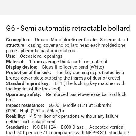
G6 - Semi automatic retractable bollard
Conception:
Urbaco Monobloc® certificate : 3 elements of
structure : casing, cover and bollard head each molded one
piece spheroidal cast iron material.
Use:
Occasional openings
Material
: 11mm average thick cast-iron material
Display device:
Class II reflective band (White)
Protection of the lock:
The key opening is protected by a
bronze cover plate stopping the ingress of dust or gravel.
Standard imprint key:
E11 (The locking key matches with
the imprint of the lock rod)
Operating safety:
Reinforced push-to-release bar and lock
bolt
Impact resistance:
Ø200 : Middle (1,2T at 50km/h)
Ø250 : High (2,5T at 55km/h)
Reability:
4.5 million of operations without any failure
neither part replacement
Standards:
ISO EN 124 – E600 Class – Accepted vertical
load: 60T per axle / In compliance with NFP98-310 standard /