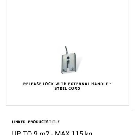
Release lock with external handle -
steel cord
linked_products.title
UP TO 9 m2 - MAX 115 kg