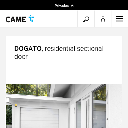
Privados
Instaladores
pesquisa
men
Projetos
aberta
DOGATO
, residential sectional
door