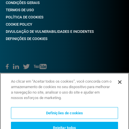
CONDIÇÕES GERAIS
TERMOS DE USO
POLÍTICA DE COOKIES
COOKIE POLICY
DIVULGAÇÃO DE VULNERABILIDADES E INCIDENTES
DEFINIÇÕES DE COOKIES
Direitos autorais © 2018-2022 CAME. Todos os direitos reservados.
Ao clicar em “Aceitar todos os cookies”, você concorda com o
VAT não. 03481280265
armazenamento de cookies no seu dispositivo para melhorar
a navegação no site, analisar o uso do site e ajudar em
nossos esforços de marketing.
Definições de cookies
Rejeitar todos