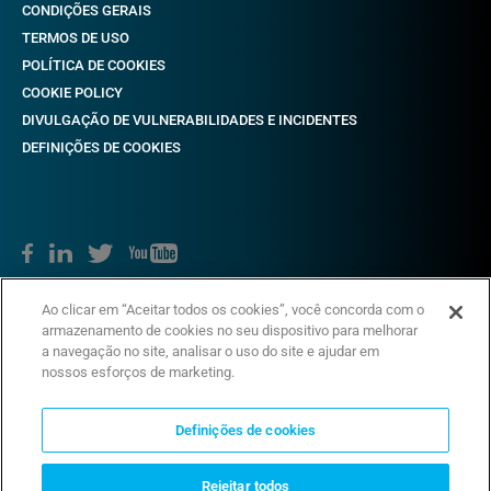
CONDIÇÕES GERAIS
TERMOS DE USO
POLÍTICA DE COOKIES
COOKIE POLICY
DIVULGAÇÃO DE VULNERABILIDADES E INCIDENTES
DEFINIÇÕES DE COOKIES
Direitos autorais © 2018-2022 CAME. Todos os direitos reservados.
Ao clicar em “Aceitar todos os cookies”, você concorda com o
VAT não. 03481280265
armazenamento de cookies no seu dispositivo para melhorar
a navegação no site, analisar o uso do site e ajudar em
nossos esforços de marketing.
Definições de cookies
Rejeitar todos