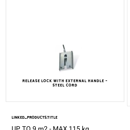
Release lock with external handle -
steel cord
linked_products.title
UP TO 9 m2 - MAX 115 kg