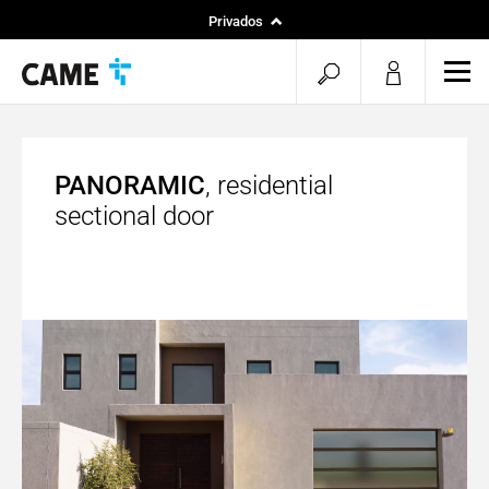
Privados
Instaladores
pesquisa
men
Projetos
aberta
PANORAMIC
, residential
sectional door