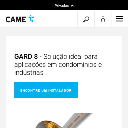
Privados
Instaladores
pesquisa
men
Projetos
aberta
GARD 8
- Solução ideal para
aplicações em condomínios e
indústrias
ENCONTRE UM INSTALADOR