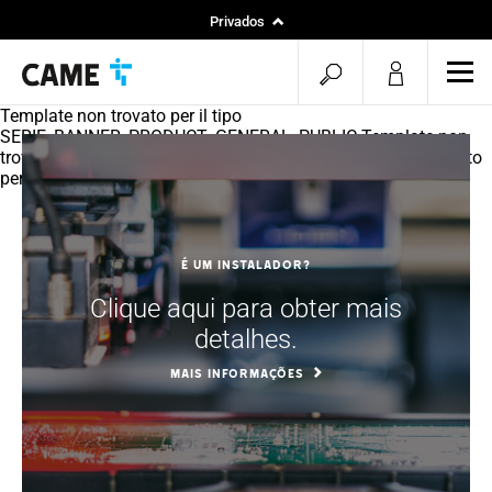
Privados
Instaladores
pesquisa
men
Projetos
aberta
Template non trovato per il tipo
SERIE_BANNER_PRODUCT_GENERAL_PUBLIC Template non
trovato per il tipo SERIE_MAIN_FEATURE Template non trovato
per il tipo SERIE_SLIDER_PRODUCT_CARDS
É um instalador?
Clique aqui para obter mais
detalhes.
MAIS INFORMAÇÕES