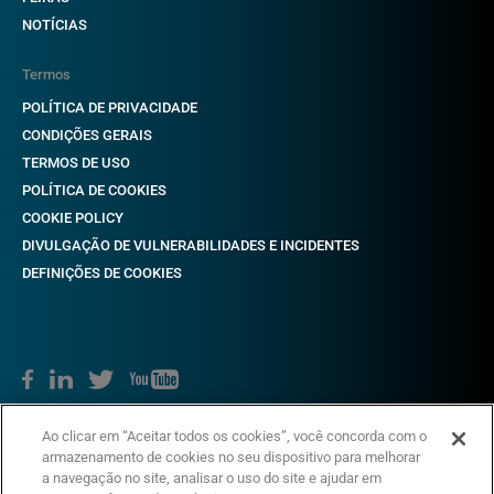
NOTÍCIAS
Termos
POLÍTICA DE PRIVACIDADE
CONDIÇÕES GERAIS
TERMOS DE USO
POLÍTICA DE COOKIES
COOKIE POLICY
DIVULGAÇÃO DE VULNERABILIDADES E INCIDENTES
DEFINIÇÕES DE COOKIES
Direitos autorais © 2018-2022 CAME. Todos os direitos reservados.
Ao clicar em “Aceitar todos os cookies”, você concorda com o
VAT não. 03481280265
armazenamento de cookies no seu dispositivo para melhorar
a navegação no site, analisar o uso do site e ajudar em