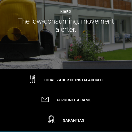
Kiaro
The low-consuming, movement
alerter.
LOCALIZADOR DE INSTALADORES
PERGUNTE À CAME
GARANTIAS