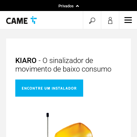
Privados
Instaladores
pesquisa
men
Projetos
aberta
KIARO
- O sinalizador de
movimento de baixo consumo
ENCONTRE UM INSTALADOR