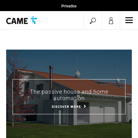
Privados
Instaladores
pesquisa
men
Projetos
aberta
The passive house and home
automation
DISCOVER MORE