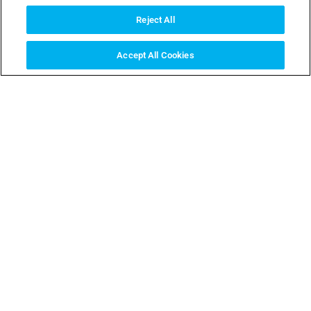
Torre para distribuição de
Coluna fixa de distribuição
energia
de energia
Reject All
Accept All Cookies
G6:
ARLÉSIENNE:
SEMIAUTOMÁTICO
REMOVÍVEL
Dissuasor retrátil
Dissuasor Arlésienne
semiautomático