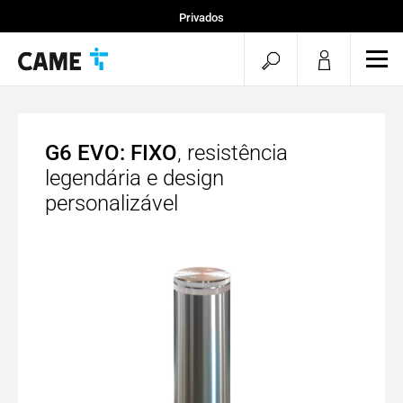
Privados
Instaladores
pesquisa
men
Projetos
aberta
G6 EVO: FIXO
, resistência
legendária e design
personalizável