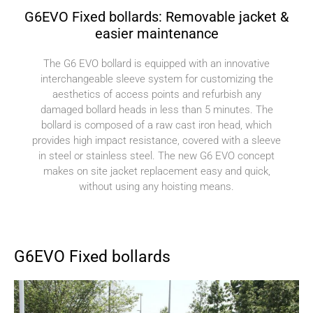
G6EVO Fixed bollards: Removable jacket &
easier maintenance
The G6 EVO bollard is equipped with an innovative
interchangeable sleeve system for customizing the
aesthetics of access points and refurbish any
damaged bollard heads in less than 5 minutes. The
bollard is composed of a raw cast iron head, which
provides high impact resistance, covered with a sleeve
in steel or stainless steel. The new G6 EVO concept
makes on site jacket replacement easy and quick,
without using any hoisting means.
G6EVO Fixed bollards