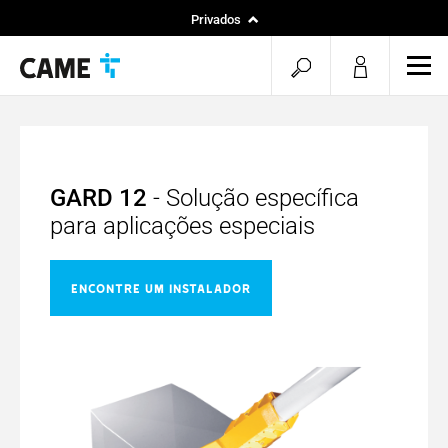
Privados
Instaladores
pesquisa
men
Projetos
aberta
GARD 12
- Solução específica
para aplicações especiais
ENCONTRE UM INSTALADOR