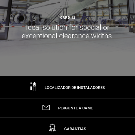
GARD 12
Ideal solution for special or
exceptional clearance widths.
LOCALIZADOR DE INSTALADORES
PERGUNTE À CAME
GARANTIAS