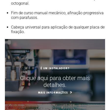
octogonal.
Fim de curso manual mecânico, afinação progressiva
com parafusos.
Cabeça universal para aplicação de qualquer placa de
fixação.
É um instalador?
Clique aqui para obter mais
detalhes.
MAIS INFORMAÇÕES