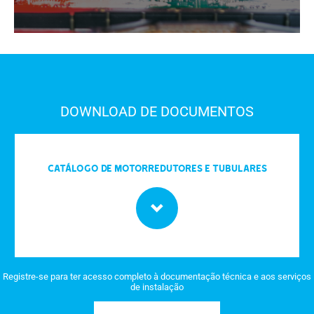
DOWNLOAD DE DOCUMENTOS
Catálogo de motorredutores e tubulares
Registre-se para ter acesso completo à documentação técnica e aos serviços
de instalação