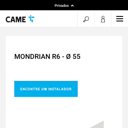
Privados
Instaladores
pesquisa
men
Projetos
aberta
MONDRIAN R6 - Ø 55
ENCONTRE UM INSTALADOR