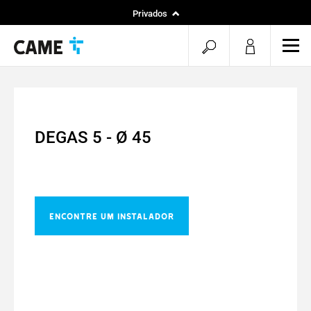
Privados
Instaladores
pesquisa
men
Projetos
aberta
DEGAS 5 - Ø 45
ENCONTRE UM INSTALADOR