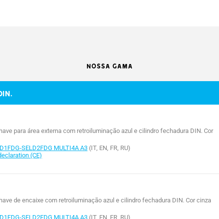
-
73.5
76
6SL-0050
806SL-0060
806SL-0010
806S
-
73.5
47.5
44
44
44
-
73.5
76
NOSSA GAMA
0,3
0,3
0,3
IN.
- -
- -
- -
3
3
3
ve para área externa com retroiluminação azul e cilindro fechadura DIN. Cor
20 ÷ +55
-20 ÷ +55
-20 ÷ +55
-20
LD1FDG-SELD2FDG MULTI4A A3
(IT, EN, FR, RU)
eclaration (CE)
ve de encaixe com retroiluminação azul e cilindro fechadura DIN. Cor cinza
LD1FDG-SELD2FDG MULTI4A A3
(IT, EN, FR, RU)