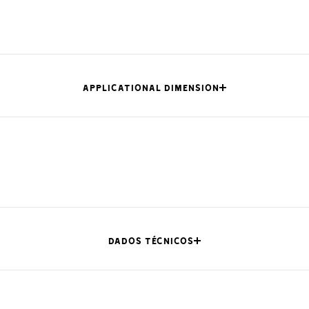
APPLICATIONAL DIMENSION
L (mm)
H (mm)
P (mm)
-
73.5
47.5
DADOS TÉCNICOS
-
73.5
76
-
73.5
33.5