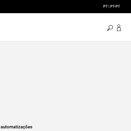
PT | PT-PT
pesquisa
aberta
 automatizações