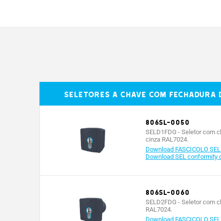
806SL-0020
70.5
MODELOS
80
806SL-0090
70.5
Grau de proteção (IP)
806SL-0100
70.5
Potência (W)
Seletores a chave com fechadura D
Tipo de baterias
806SL-0050
Capacidade máx. relé a 24 V (A)
SELD1FDG - Seletor com cha
cinza RAL7024.
Temperatura de funcionamento (°C)
-
Download FASCICOLO SE
Download SEL conformity d
806SL-0060
SELD2FDG - Seletor com cha
RAL7024.
Download FASCICOLO SE