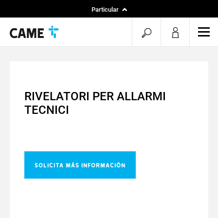
Particular
Instaladores
menu.search.op
men
Especificadores
RIVELATORI PER ALLARMI
TECNICI
Solicita más información