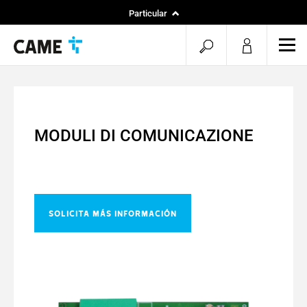
Particular
Instaladores
menu.search.op
men
Especificadores
MODULI DI COMUNICAZIONE
Solicita más información