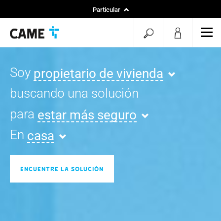
Particular
Instaladores
menu.search.op
men
Especificadores
Soy
propietario de vivienda
buscando una solución
para
estar más seguro
En
casa
ENCUENTRE LA SOLUCIÓN