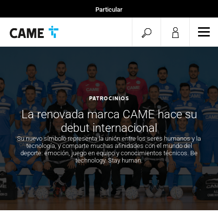
Particular
Instaladores
menu.search.op
men
Especificadores
PATROCINIOS
La renovada marca CAME hace su
debut internacional
Su nuevo símbolo representa la unión entre los seres humanos y la
tecnología, y comparte muchas afinidades con el mundo del
deporte: emoción, juego en equipo y conocimientos técnicos. Be
technology. Stay human.