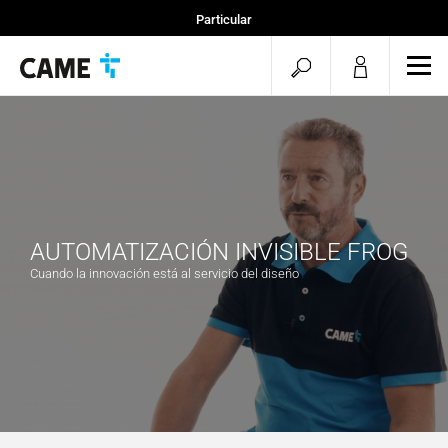
Particular
Instaladores
menu.search.op
men
Especificadores
AUTOMATIZACIÓN INVISIBLE FROG
Cuando la innovación está al servicio del diseño